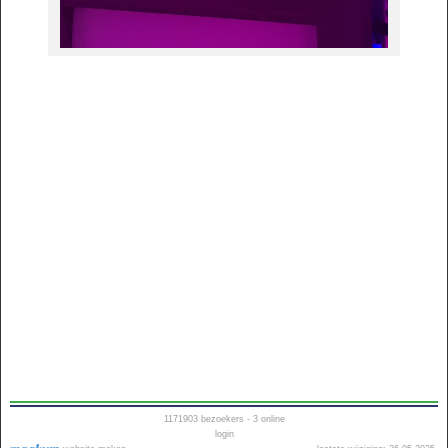
1171903
bezoekers - 3 online
login